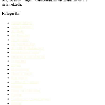
bilgi ve iletişim ağının olanaklarından faydalanarak yerine
getirmektedir.
Kategoriler
Airsoft Mermi
Askı Kayışları
Av Botu
Av Fişekleri
Av Kıyafeti
Av Malzemeleri
Av Tüfeği Bakım Seti
Bıçaklar ve Çakılar
Dürbün & Red-Dot'lar
Fişeklikler
Giyim
Havai Fişek
Hücum Yeleği
Kar Spreyi
Kılıflar & Çantalar
Konfeti
Kuru Sıkı Mermiler
Kuşluk
Kutlama ve Organizasyon
Meşale