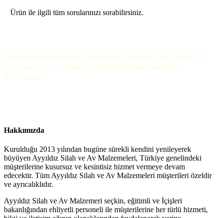
Ürün ile ilgili tüm sorularınızı sorabilirsiniz.
Bayilerimizin dışında internetten kesinlikle Av Tüfeği ve
Silah satışımız yoktur. (Şarjör ve Kabze Satımışız
Mevcuttur.)
Hakkımızda
Kurulduğu 2013 yılından bugüne sürekli kendini yenileyerek
büyüyen Ayyıldız Silah ve Av Malzemeleri, Türkiye genelindeki
müşterilerine kusursuz ve kesintisiz hizmet vermeye devam
edecektir. Tüm Ayyıldız Silah ve Av Malzemeleri müşterileri özeldir
ve ayrıcalıklıdır.
Ayyıldız Silah ve Av Malzemeri seçkin, eğitimli ve İçişleri
bakanlığından ehliyetli personeli ile müşterilerine her türlü hizmeti,