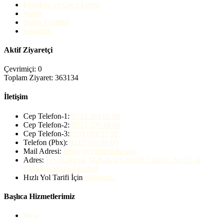
Projektör ve Gece Feneri
Şarjör
Sarjör Çeşitleri
Şarjörlük
Aktif Ziyaretçi
Çevrimiçi: 0
Toplam Ziyaret: 363134
İletişim
Cep Telefon-1:
0534 294 60 60
Cep Telefon-2:
0533 506 34 60
Cep Telefon-3:
0531 084 57 92
Telefon (Pbx):
0212 535 60 00
Mail Adresi:
info@ayyildizsilah.com
Adres:
Fevziçakmak Mahallesi Gebzeli Caddesi No:35-A
Gaziosmanpaşa/İstanbul
Hızlı Yol Tarifi İçin
tıklayınız.
Başlıca Hizmetlerimiz
Blog