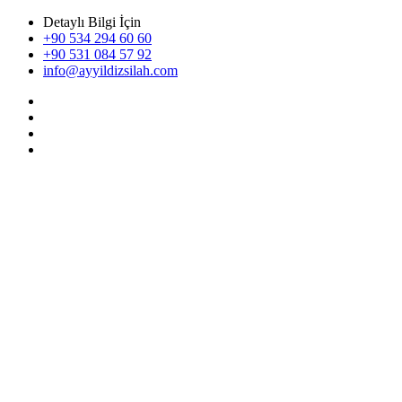
Detaylı Bilgi İçin
+90 534 294 60 60
+90 531 084 57 92
info@ayyildizsilah.com