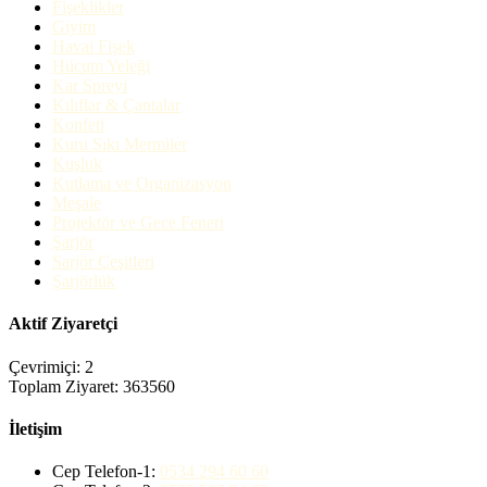
Fişeklikler
Giyim
Havai Fişek
Hücum Yeleği
Kar Spreyi
Kılıflar & Çantalar
Konfeti
Kuru Sıkı Mermiler
Kuşluk
Kutlama ve Organizasyon
Meşale
Projektör ve Gece Feneri
Şarjör
Sarjör Çeşitleri
Şarjörlük
Aktif Ziyaretçi
Çevrimiçi: 2
Toplam Ziyaret: 363560
İletişim
Cep Telefon-1:
0534 294 60 60