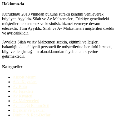
Hakkımızda
Kurulduğu 2013 yılından bugüne sürekli kendini yenileyerek
büyüyen Ayyıldız Silah ve Av Malzemeleri, Türkiye genelindeki
müşterilerine kusursuz ve kesintisiz hizmet vermeye devam
edecektir. Tüm Ayyıldız Silah ve Av Malzemeleri müşterileri özeldir
ve ayrıcalıklıdır.
Ayyıldız Silah ve Av Malzemeri seçkin, eğitimli ve İçişleri
bakanlığından ehliyetli personeli ile müşterilerine her türlü hizmeti,
bilgi ve iletişim ağının olanaklarından faydalanarak yerine
getirmektedir.
Kategoriler
Airsoft Mermi
Askı Kayışları
Av Botu
Av Fişekleri
Av Kıyafeti
Av Malzemeleri
Av Tüfeği Bakım Seti
Bıçaklar ve Çakılar
Dürbün & Red-Dot'lar