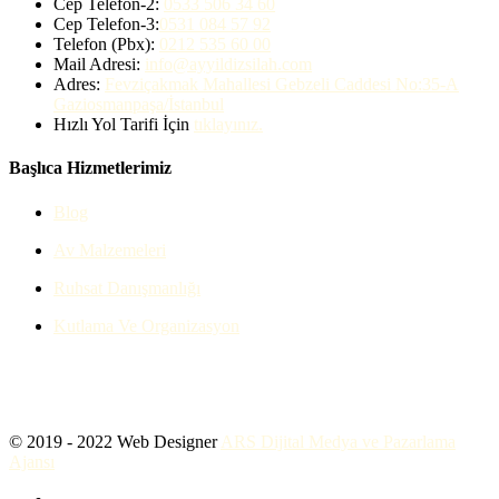
Cep Telefon-2:
0533 506 34 60
Cep Telefon-3:
0531 084 57 92
Telefon (Pbx):
0212 535 60 00
Mail Adresi:
info@ayyildizsilah.com
Adres:
Fevziçakmak Mahallesi Gebzeli Caddesi No:35-A
Gaziosmanpaşa/İstanbul
Hızlı Yol Tarifi İçin
tıklayınız.
Başlıca Hizmetlerimiz
Blog
Av Malzemeleri
Ruhsat Danışmanlığı
Kutlama Ve Organizasyon
© 2019 - 2022 Web Designer
ARS Dijital Medya ve Pazarlama
Ajansı