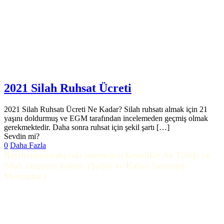
2021 Silah Ruhsat Ücreti
2021 Silah Ruhsatı Ücreti Ne Kadar? Silah ruhsatı almak için 21
yaşını doldurmuş ve EGM tarafından incelemeden geçmiş olmak
gerekmektedir. Daha sonra ruhsat için şekil şartı
[…]
Sevdin mi?
0
Daha Fazla
Bayilerimizin dışında internetten kesinlikle Av Tüfeği ve
Silah satışımız yoktur. (Şarjör ve Kabze Satımışız
Mevcuttur.)