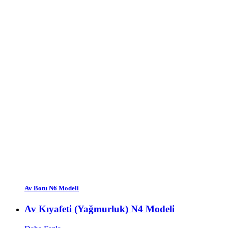
Av Botu N6 Modeli
Av Kıyafeti (Yağmurluk) N4 Modeli