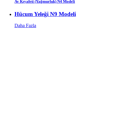
Av Kıyafeti (Yağmurluk) N4 Modeli
Hücum Yeleği N9 Modeli
Daha Fazla