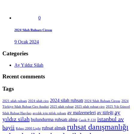
0
2024 Silah Ruhsatı Cirosu
9 Ocak 2024
Categories
Ay Yıldız Silah
Recent comments
Tags
2024 silah ruhsatı
2021 silah ruhsatı
2024 silah ciro
2024 Silah Ruhsatı Cirosu
2024
Türkiye Silah Ruhsat Ciro Analizi
2025 silah ruhsat
2025 silah ruhsat ciro
2025 Yılı Güncel
ay
av malzemeleri
av tüfeği
Silah Ruhsat Harçları
avcılık için tüfek ruhsatı
yıldız silah
istanbul av
bulundurma ruhsatı alma
Canik P-120
ruhsat danışmanlığı
bayii
ruhsat almak
Kılınç 2000 Light