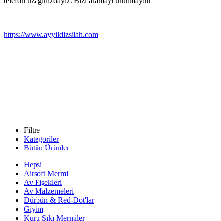
telefon uzağınızdayız. Bizi aramayı unutmayın!
https://www.ayyildizsilah.com
Filtre
Kategoriler
Bütün Ürünler
Hepsi
Airsoft Mermi
Av Fişekleri
Av Malzemeleri
Dürbün & Red-Dot'lar
Giyim
Kuru Sıkı Mermiler