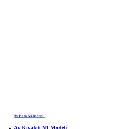
Av Botu N5 Modeli
Av Kıyafeti N1 Modeli