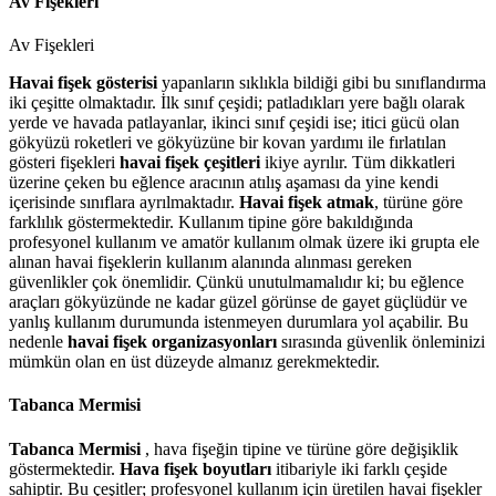
Av Fişekleri
Av Fişekleri
Havai fişek gösterisi
yapanların sıklıkla bildiği gibi bu sınıflandırma
iki çeşitte olmaktadır. İlk sınıf çeşidi; patladıkları yere bağlı olarak
yerde ve havada patlayanlar, ikinci sınıf çeşidi ise; itici gücü olan
gökyüzü roketleri ve gökyüzüne bir kovan yardımı ile fırlatılan
gösteri fişekleri
havai fişek çeşitleri
ikiye ayrılır. Tüm dikkatleri
üzerine çeken bu eğlence aracının atılış aşaması da yine kendi
içerisinde sınıflara ayrılmaktadır.
Havai fişek atmak
, türüne göre
farklılık göstermektedir. Kullanım tipine göre bakıldığında
profesyonel kullanım ve amatör kullanım olmak üzere iki grupta ele
alınan havai fişeklerin kullanım alanında alınması gereken
güvenlikler çok önemlidir. Çünkü unutulmamalıdır ki; bu eğlence
araçları gökyüzünde ne kadar güzel görünse de gayet güçlüdür ve
yanlış kullanım durumunda istenmeyen durumlara yol açabilir. Bu
nedenle
havai fişek organizasyonları
sırasında güvenlik önleminizi
mümkün olan en üst düzeyde almanız gerekmektedir.
Tabanca Mermisi
Tabanca Mermisi
, hava fişeğin tipine ve türüne göre değişiklik
göstermektedir.
Hava fişek boyutları
itibariyle iki farklı çeşide
sahiptir. Bu çeşitler; profesyonel kullanım için üretilen havai fişekler