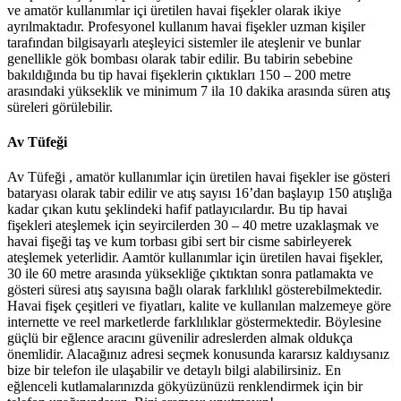
ve amatör kullanımlar içi üretilen havai fişekler olarak ikiye
ayrılmaktadır. Profesyonel kullanım havai fişekler uzman kişiler
tarafından bilgisayarlı ateşleyici sistemler ile ateşlenir ve bunlar
genellikle gök bombası olarak tabir edilir. Bu tabirin sebebine
bakıldığında bu tip havai fişeklerin çıktıkları 150 – 200 metre
arasındaki yükseklik ve minimum 7 ila 10 dakika arasında süren atış
süreleri görülebilir.
Av Tüfeği
Av Tüfeği , amatör kullanımlar için üretilen havai fişekler ise gösteri
bataryası olarak tabir edilir ve atış sayısı 16’dan başlayıp 150 atışlığa
kadar çıkan kutu şeklindeki hafif patlayıcılardır. Bu tip havai
fişekleri ateşlemek için seyircilerden 30 – 40 metre uzaklaşmak ve
havai fişeği taş ve kum torbası gibi sert bir cisme sabirleyerek
ateşlemek yeterlidir. Aamtör kullanımlar için üretilen havai fişekler,
30 ile 60 metre arasında yüksekliğe çıktıktan sonra patlamakta ve
gösteri süresi atış sayısına bağlı olarak farklılıkl gösterebilmektedir.
Havai fişek çeşitleri ve fiyatları, kalite ve kullanılan malzemeye göre
internette ve reel marketlerde farklılıklar göstermektedir. Böylesine
güçlü bir eğlence aracını güvenilir adreslerden almak oldukça
önemlidir. Alacağınız adresi seçmek konusunda kararsız kaldıysanız
bize bir telefon ile ulaşabilir ve detaylı bilgi alabilirsiniz. En
eğlenceli kutlamalarınızda gökyüzünüzü renklendirmek için bir