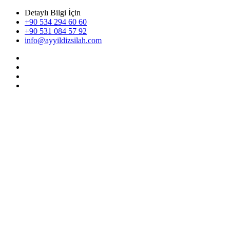
Detaylı Bilgi İçin
+90 534 294 60 60
+90 531 084 57 92
info@ayyildizsilah.com