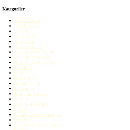
Kategoriler
Airsoft Mermi
Askı Kayışları
Av Botu
Av Fişekleri
Av Kıyafeti
Av Malzemeleri
Av Tüfeği Bakım Seti
Bıçaklar ve Çakılar
Dürbün & Red-Dot'lar
Fişeklikler
Giyim
Havai Fişek
Hücum Yeleği
Kar Spreyi
Kılıflar & Çantalar
Konfeti
Kuru Sıkı Mermiler
Kuşluk
Kutlama ve Organizasyon
Meşale
Projektör ve Gece Feneri