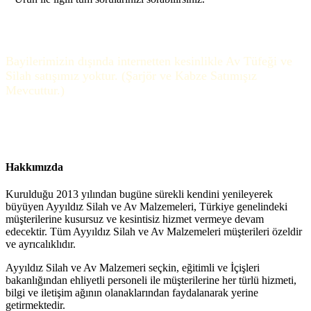
Bayilerimizin dışında internetten kesinlikle Av Tüfeği ve
Silah satışımız yoktur. (Şarjör ve Kabze Satımışız
Mevcuttur.)
Hakkımızda
Kurulduğu 2013 yılından bugüne sürekli kendini yenileyerek
büyüyen Ayyıldız Silah ve Av Malzemeleri, Türkiye genelindeki
müşterilerine kusursuz ve kesintisiz hizmet vermeye devam
edecektir. Tüm Ayyıldız Silah ve Av Malzemeleri müşterileri özeldir
ve ayrıcalıklıdır.
Ayyıldız Silah ve Av Malzemeri seçkin, eğitimli ve İçişleri
bakanlığından ehliyetli personeli ile müşterilerine her türlü hizmeti,
bilgi ve iletişim ağının olanaklarından faydalanarak yerine
getirmektedir.