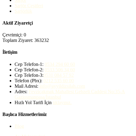
Şarjör
Sarjör Çeşitleri
Şarjörlük
Aktif Ziyaretçi
Çevrimiçi: 0
Toplam Ziyaret: 363232
İletişim
Cep Telefon-1:
0534 294 60 60
Cep Telefon-2:
0533 506 34 60
Cep Telefon-3:
0531 084 57 92
Telefon (Pbx):
0212 535 60 00
Mail Adresi:
info@ayyildizsilah.com
Adres:
Fevziçakmak Mahallesi Gebzeli Caddesi No:35-A
Gaziosmanpaşa/İstanbul
Hızlı Yol Tarifi İçin
tıklayınız.
Başlıca Hizmetlerimiz
Blog