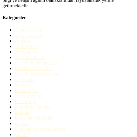
bilgi ve iletişim ağının olanaklarından faydalanarak yerine
getirmektedir.
Kategoriler
Airsoft Mermi
Askı Kayışları
Av Botu
Av Fişekleri
Av Kıyafeti
Av Malzemeleri
Av Tüfeği Bakım Seti
Bıçaklar ve Çakılar
Dürbün & Red-Dot'lar
Fişeklikler
Giyim
Havai Fişek
Hücum Yeleği
Kar Spreyi
Kılıflar & Çantalar
Konfeti
Kuru Sıkı Mermiler
Kuşluk
Kutlama ve Organizasyon
Meşale