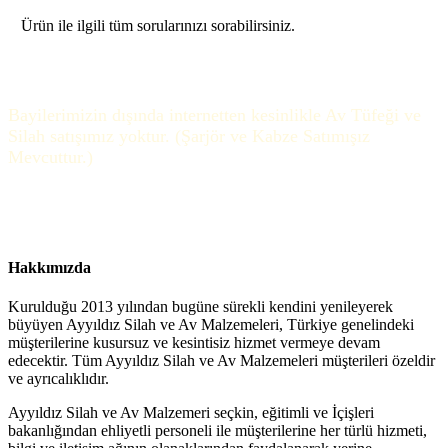
Ürün ile ilgili tüm sorularınızı sorabilirsiniz.
Bayilerimizin dışında internetten kesinlikle Av Tüfeği ve
Silah satışımız yoktur. (Şarjör ve Kabze Satımışız
Mevcuttur.)
Hakkımızda
Kurulduğu 2013 yılından bugüne sürekli kendini yenileyerek
büyüyen Ayyıldız Silah ve Av Malzemeleri, Türkiye genelindeki
müşterilerine kusursuz ve kesintisiz hizmet vermeye devam
edecektir. Tüm Ayyıldız Silah ve Av Malzemeleri müşterileri özeldir
ve ayrıcalıklıdır.
Ayyıldız Silah ve Av Malzemeri seçkin, eğitimli ve İçişleri
bakanlığından ehliyetli personeli ile müşterilerine her türlü hizmeti,