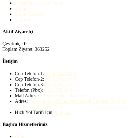
Projektör ve Gece Feneri
Şarjör
Sarjör Çeşitleri
Şarjörlük
Aktif Ziyaretçi
Çevrimiçi: 0
Toplam Ziyaret: 363252
İletişim
Cep Telefon-1:
0534 294 60 60
Cep Telefon-2:
0533 506 34 60
Cep Telefon-3:
0531 084 57 92
Telefon (Pbx):
0212 535 60 00
Mail Adresi:
info@ayyildizsilah.com
Adres:
Fevziçakmak Mahallesi Gebzeli Caddesi No:35-A
Gaziosmanpaşa/İstanbul
Hızlı Yol Tarifi İçin
tıklayınız.
Başlıca Hizmetlerimiz
Blog