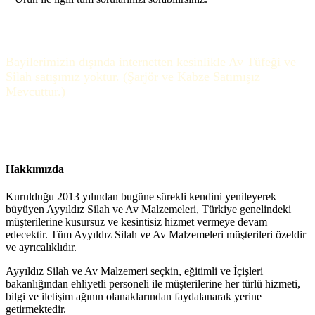
Bayilerimizin dışında internetten kesinlikle Av Tüfeği ve
Silah satışımız yoktur. (Şarjör ve Kabze Satımışız
Mevcuttur.)
Hakkımızda
Kurulduğu 2013 yılından bugüne sürekli kendini yenileyerek
büyüyen Ayyıldız Silah ve Av Malzemeleri, Türkiye genelindeki
müşterilerine kusursuz ve kesintisiz hizmet vermeye devam
edecektir. Tüm Ayyıldız Silah ve Av Malzemeleri müşterileri özeldir
ve ayrıcalıklıdır.
Ayyıldız Silah ve Av Malzemeri seçkin, eğitimli ve İçişleri
bakanlığından ehliyetli personeli ile müşterilerine her türlü hizmeti,
bilgi ve iletişim ağının olanaklarından faydalanarak yerine
getirmektedir.