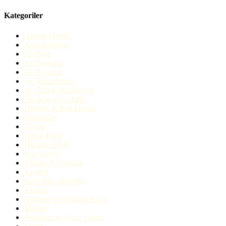
Kategoriler
Airsoft Mermi
Askı Kayışları
Av Botu
Av Fişekleri
Av Kıyafeti
Av Malzemeleri
Av Tüfeği Bakım Seti
Bıçaklar ve Çakılar
Dürbün & Red-Dot'lar
Fişeklikler
Giyim
Havai Fişek
Hücum Yeleği
Kar Spreyi
Kılıflar & Çantalar
Konfeti
Kuru Sıkı Mermiler
Kuşluk
Kutlama ve Organizasyon
Meşale
Projektör ve Gece Feneri