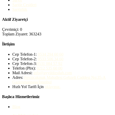
Şarjör
Sarjör Çeşitleri
Şarjörlük
Aktif Ziyaretçi
Çevrimiçi: 0
Toplam Ziyaret: 363243
İletişim
Cep Telefon-1:
0534 294 60 60
Cep Telefon-2:
0533 506 34 60
Cep Telefon-3:
0531 084 57 92
Telefon (Pbx):
0212 535 60 00
Mail Adresi:
info@ayyildizsilah.com
Adres:
Fevziçakmak Mahallesi Gebzeli Caddesi No:35-A
Gaziosmanpaşa/İstanbul
Hızlı Yol Tarifi İçin
tıklayınız.
Başlıca Hizmetlerimiz
Blog