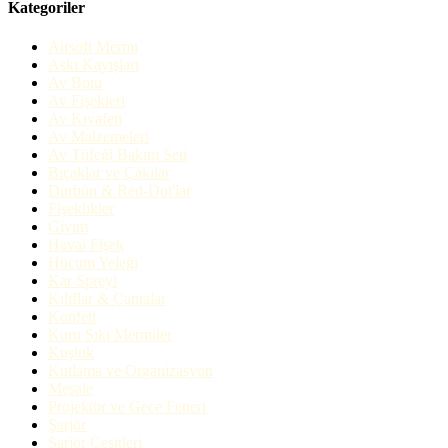
Kategoriler
Airsoft Mermi
Askı Kayışları
Av Botu
Av Fişekleri
Av Kıyafeti
Av Malzemeleri
Av Tüfeği Bakım Seti
Bıçaklar ve Çakılar
Dürbün & Red-Dot'lar
Fişeklikler
Giyim
Havai Fişek
Hücum Yeleği
Kar Spreyi
Kılıflar & Çantalar
Konfeti
Kuru Sıkı Mermiler
Kuşluk
Kutlama ve Organizasyon
Meşale
Projektör ve Gece Feneri
Şarjör
Sarjör Çeşitleri