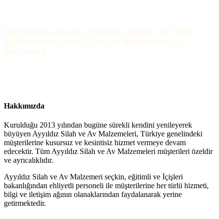
Bayilerimizin dışında internetten kesinlikle Av Tüfeği ve
Silah satışımız yoktur. (Şarjör ve Kabze Satımışız
Mevcuttur.)
Hakkımızda
Kurulduğu 2013 yılından bugüne sürekli kendini yenileyerek
büyüyen Ayyıldız Silah ve Av Malzemeleri, Türkiye genelindeki
müşterilerine kusursuz ve kesintisiz hizmet vermeye devam
edecektir. Tüm Ayyıldız Silah ve Av Malzemeleri müşterileri özeldir
ve ayrıcalıklıdır.
Ayyıldız Silah ve Av Malzemeri seçkin, eğitimli ve İçişleri
bakanlığından ehliyetli personeli ile müşterilerine her türlü hizmeti,
bilgi ve iletişim ağının olanaklarından faydalanarak yerine
getirmektedir.