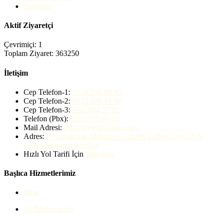
Şarjörlük
Aktif Ziyaretçi
Çevrimiçi: 1
Toplam Ziyaret: 363250
İletişim
Cep Telefon-1:
0534 294 60 60
Cep Telefon-2:
0533 506 34 60
Cep Telefon-3:
0531 084 57 92
Telefon (Pbx):
0212 535 60 00
Mail Adresi:
info@ayyildizsilah.com
Adres:
Fevziçakmak Mahallesi Gebzeli Caddesi No:35-A
Gaziosmanpaşa/İstanbul
Hızlı Yol Tarifi İçin
tıklayınız.
Başlıca Hizmetlerimiz
Blog
Av Malzemeleri